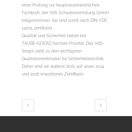
einer Prüfung zur hauptverantwortlichen
Fachkraft, der VdS Schadenverhütung GmbH
teilgenommen. Sie sind somit nach DIN VDE
14675 zertifiziert.
Qualität und Sicherheit haben bei
TAUBE+GOERZ höchste Priorität. Das VdS-
Siegel zählt zu den wichtigsten
Qualitätsmerkmalen für Sicherheitstechnik.
Daher sind wir äußerst stolz auf unser 2014
und 2016 erworbenes Zertifikate.